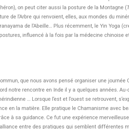
e héron), on peut citer aussi la posture de la Montagne (
sture de l’Arbre qui renvoient, elles, aux mondes du minéral
anayama de l’Abeille… Plus récemment, le Yin Yoga (crée
ostures, influencé à la fois par la médecine chinoise e
é commun, que nous avons pensé organiser une journée
bord notre rencontre en Inde il y a quelques années. Au-de
mérindienne … Lorsque l’est et l’ouest se retrouvent, s’e
rence en la matière. Elle pratique le Chamanisme avec 
grâce à sa guidance. Ce fut une expérience merveilleu
alliance entre des pratiques qui semblent différentes m