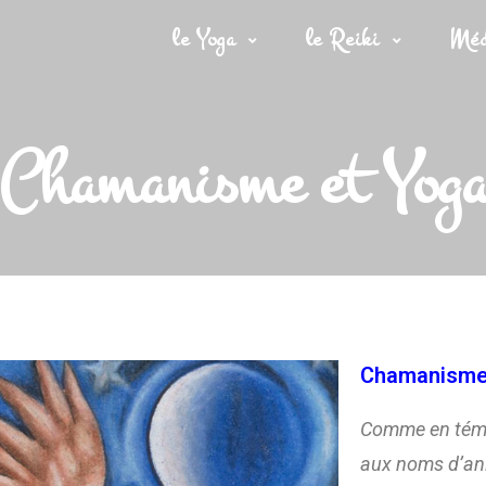
le Yoga
le Reiki
Méd
Chamanisme et Yog
Chamanisme
Comme en tém
aux noms d’ani