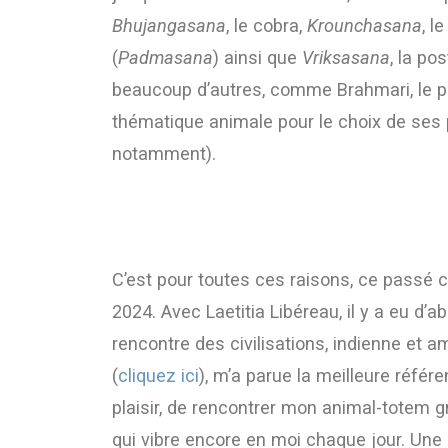
Bhujangasana
, le cobra,
Krounchasana
, l
(
Padmasana
) ainsi que
Vriksasana
, la po
beaucoup d’autres, comme Brahmari, le pr
thématique animale pour le choix de ses p
notamment).
C’est pour toutes ces raisons, ce pass
2024. Avec Laetitia Libéreau, il y a eu d’a
rencontre des civilisations, indienne et a
(
cliquez ici
), m’a parue la meilleure réfé
plaisir, de rencontrer mon animal-totem 
qui vibre encore en moi chaque jour. Une 