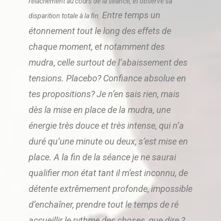
relâchement au cours de la séance, et observé sa
Entre temps un
disparition totale à la fin.
étonnement tout le long des effets de
chaque moment, et notamment des
mudra, celle surtout de l’abaissement des
tensions. Placebo? Confiance absolue en
tes propositions? Je n’en sais rien, mais
dès la mise en place de la mudra, une
énergie très douce et très intense, qui n’a
duré qu’une minute ou deux, s’est mise en
place. A la fin de la séance je ne saurai
qualifier mon état tant il m’est inconnu, de
détente extrêmement profonde, impossible
d’enchaîner, prendre tout le temps de ré
accueillir le rythme des choses, que dire ?