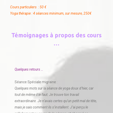
Cours particuliers : 50 €
Yoga thérapie : 4 séances minimum, sur mesure, 250€
Témoignages à propos des cours
…
Quelques retours …
Séance Spéciale migraine :
Quelques mots sur la séance de yoga doux d’hier, car
tout de même il le faut. Je trouve ton travail
extraordinaire. Je n’avais certes qu’un petit mal de tête,
mais je sais comment ils s’installent. J’ai perçu le